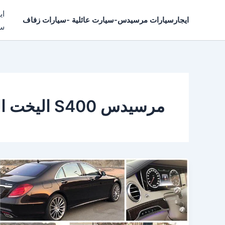
خطي
اي
لى
ايجارسيارات مرسيدس-سيارت عائلية -سيارات زفاف
سي
لمحتوى
مرسيدس S400 اليخت الجديدة موديل 2017