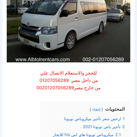
للحجز والاستعلام الاتصال علي
من داخل مصر 01207056289
من خارج مصر00201207056289
المحتويات
إخفاء
1
ارخص سعر تأجير ميكروباص تويوتا
2
تأجير باص تويوتا 2021
2.1
ميكروباص تويوتا هاي اس his للايجار