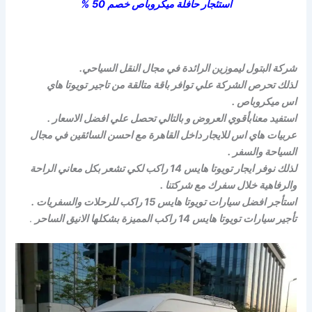
استئجار حافلة ميكروباص خصم 50 %
شركة البتول ليموزين الرائدة في مجال النقل السياحي.
لذلك تحرص الشركة علي توافر باقة متالقة من تاجير تويوتا هاي
اس ميكروباص .
استفيد معنابأقوي العروض و بالتالي تحصل علي افضل الاسعار .
عربيات هاي اس للايجار داخل القاهرة مع احسن السائقين في مجال
السياحة والسفر .
لذلك نوفر ايجار تويوتا هايس 14 راكب لكي تشعر بكل معاني الراحة
والرفاهية خلال سفرك مع شركتنا .
استأجر افضل سيارات تويوتا هايس 15 راكب للرحلات والسفريات .
تأجير سيارات تويوتا هايس 14 راكب المميزة بشكلها الانيق الساحر
.