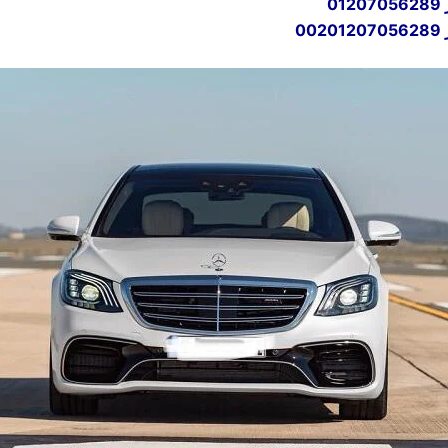
01207056289
00201207056289