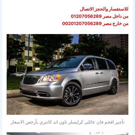
للاستفسار والحجز الاتصال
من داخل مصر 01207056289
من خارج مصر 00201207056289
تأجير افخم فان عائلي كرايسلر تاون اند كانتري بأرخص الاسعار