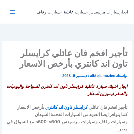
خطي
لى
ايجارسيارات مرسيدس-سيارت عائلية -سيارات زفاف
لمحتوى
تأجير افخم فان عائلي كرايسلر
تاون اند كانتري بأرخص الاسعار
بواسطة
albtollamozine
/
ديسمبر 5, 2018
ايجار اشيك سيارة عائلية كرايسلر تاون اند كانتري للسياحة واليوميات
والسفر ليموزين المطار
تأجير افخم فان عائلي
كرايسلر تاون اند كانتري
بأرخص الاسعار
كما يتوافر ايضا العديد من السيارات الفخمة السيدان
وسيارات زفاف وسيارات مرسيدس s500-s600 مع السواق في
مصر