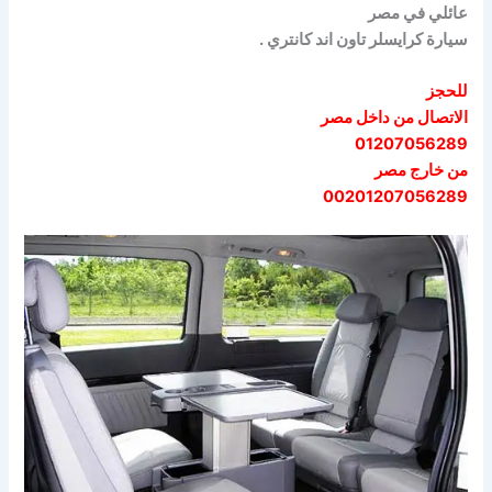
عائلي في مصر
سيارة كرايسلر تاون اند كانتري .
للحجز
الاتصال من داخل مصر
01207056289
من خارج مصر
00201207056289