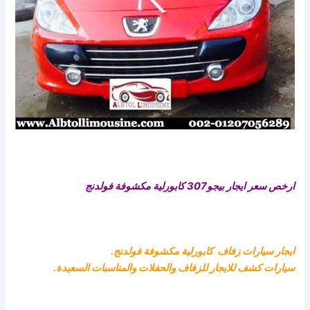
ارخص سعر ايجار بيجو307 كابورلية مكشوفة فولدنج
ايجار سيارات زفاف كابورلية مكشوفة فولدنج.
سيارات كشف للايجار للزفاف والحفلات والمناسبات السعيدة.