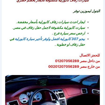
سيارات زفاف كابورلية مكشوفة للايجار بخصم حصري
البتول ليموزين توفر
ايجار احدث سيارات زفاف كابورلية بأسعار مخفضة.
سيارت كابورلية مكشوفة لاجمل حفل زفاف في مصر.
ارخص سعر سيارة فرح .
بيجو 307 كابورلية افضل واوفر تأجير سيارة كابورلية
في
حفل زفاف او خطوبة .
للحجز الاتصال
من داخل مصر 01207056289
من خارج مصر 00201207056289