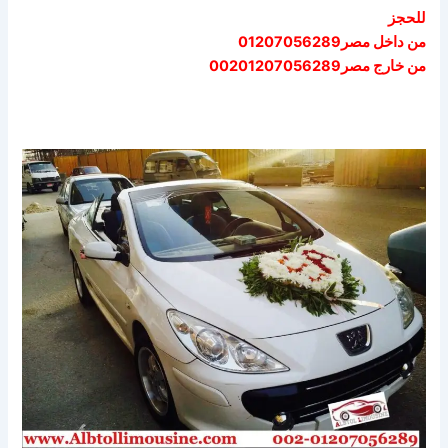
للحجز
من داخل مصر01207056289
من خارج مصر00201207056289